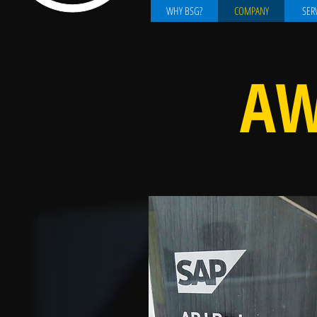
WHY BSG?
COMPANY
SER
A