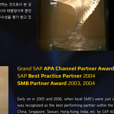
상하는 것으로서 본 상
아시아 태평양지역 뿐만
그 우수성을 평가 받고 있
Grand SAP
APA Channel Partner Awar
SAP
Best Practice Partner
2004
SMB Partner Award
2003, 2004
Early on in 2005 and 2006, when local SME’s were just s
was recognized as the best performing partner within the 
China, Singapore, Taiwan, Hong Kong, India, etc. by SAP A